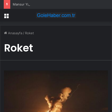
Mansur Yavaş Yeni Parti’ye katılacak mı? Özgür Özel’den dikkat çeken çıkış
Menü
Anasayfa
/
Roket
Roket