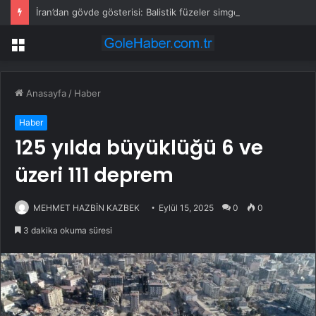
İran’dan gövde gösterisi: Balistik füzeler simge meydanda
Menü
Anasayfa
/
Haber
Haber
125 yılda büyüklüğü 6 ve
üzeri 111 deprem
MEHMET HAZBİN KAZBEK
Eylül 15, 2025
0
0
3 dakika okuma süresi