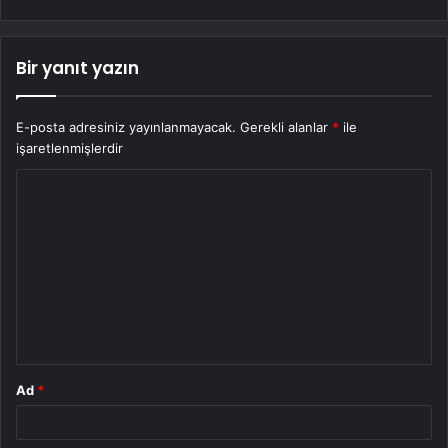
Bir yanıt yazın
E-posta adresiniz yayınlanmayacak.
Gerekli alanlar
*
ile
işaretlenmişlerdir
Y
o
r
u
m
*
Ad
*