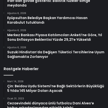
İran’dan gövde gösterisi: Balistik füzeler simge
meydanda
Ağustos 6, 2026
Eyüpsultan Belediye Başkan Yardımcısı Hasan
Karabulut tutuklandı
Ağustos 6, 2026
Merkez Bankası Piyasa Katılımcıları Anketi’ne Göre, Yıl
Sonu Enflasyon Beklentisi Yüzde 29,21’e Yükseldi
Ağustos 6, 2026
Suzuki Hindistan’da Değişen Tüketici Tercihlerine Uyum
Sağlamakta Zorlanıyor
Rastgele Haberler
Mart 14, 2026
Çin: Beidou Uydu Sistemi’ne Bağlı Sektörlerin Büyüklüğü
5 Yılda 145 Milyar Doları Aşacak
Ocak 31, 2023
Cezaevindeki dünyaca ünlü futbolcu Dani Alves’e
koğuş arkadaşlarından etkinlik talebi