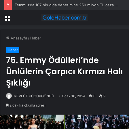
Vali Aktaş’tan Bayram Öncesi Denetim Ziyareti
Menü
Anasayfa
/
Haber
Haber
75. Emmy Ödülleri’nde
Ünlülerin Çarpıcı Kırmızı Halı
Şıklığı
MEVLÜT KÜÇÜKGÖNCÜ
Ocak 16, 2024
0
9
2 dakika okuma süresi