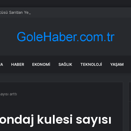
sü Sarı’dan Yeni Parti Açıklamasına Tepki: Bu Arkadaşlarımız Koltukçu
FA
HABER
EKONOMI
SAĞLIK
TEKNOLOJI
YAŞAM
yısı arttı
ondaj kulesi sayısı