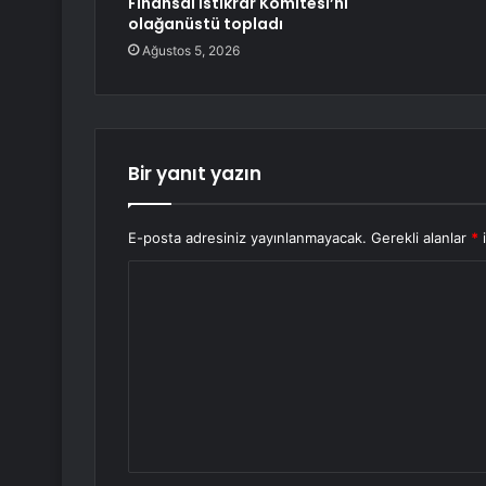
Finansal İstikrar Komitesi’ni
olağanüstü topladı
Ağustos 5, 2026
Bir yanıt yazın
E-posta adresiniz yayınlanmayacak.
Gerekli alanlar
*
i
Y
o
r
u
m
*