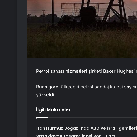
Petrol sahası hizmetleri şirketi Baker Hughes’in
Buna göre, ülkedeki petrol sondaj kulesi sayısı
yükseldi.
İlgili Makaleler
İran Hürmüz Boğazı’nda ABD ve İsrail gemileri
yasaklayan tasarıyı inceliyor – Fars