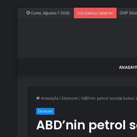
CHP Sözcü
Cuma, Ağustos 7 2026
Son Dakika Haberleri
ANASAY
Anasayfa
/
Ekonomi
/
ABD’nin petrol sondaj kulesi sa
Ekonomi
ABD’nin petrol s