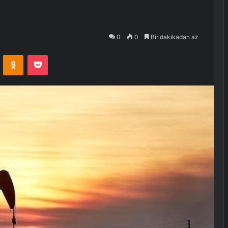
0
0
Bir dakikadan az
VKontakte
Odnoklassniki
Pocket