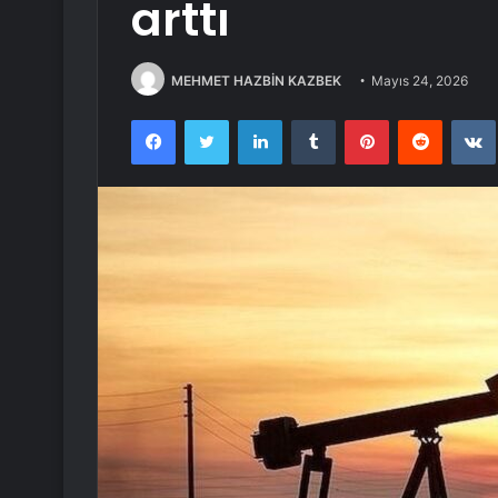
arttı
MEHMET HAZBİN KAZBEK
Mayıs 24, 2026
Facebook
Twitter
LinkedIn
Tumblr
Pinterest
Reddit