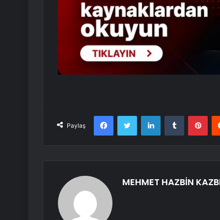
Facebook
Twitter
LinkedIn
Tumblr
Pint
Paylaş
MEHMET HAZBİN KAZB