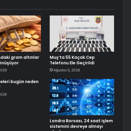
ndaki gram altınlar
Muş’ta 55 Kaçak Cep
önüşüyor
Telefonu Ele Geçirildi
2026
Ağustos 5, 2026
seleri bugün neden
?
2026
Londra Borsası, 24 saat işlem
sistemini devreye almayı