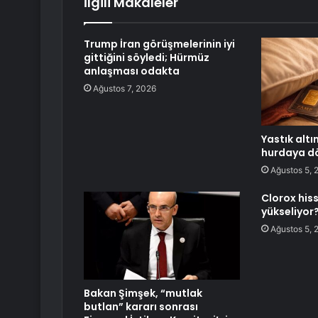
İlgili Makaleler
Trump İran görüşmelerinin iyi
gittiğini söyledi; Hürmüz
anlaşması odakta
Ağustos 7, 2026
Yastık altı
hurdaya d
Ağustos 5, 
Clorox his
yükseliyor
Ağustos 5, 
Bakan Şimşek, “mutlak
butlan” kararı sonrası