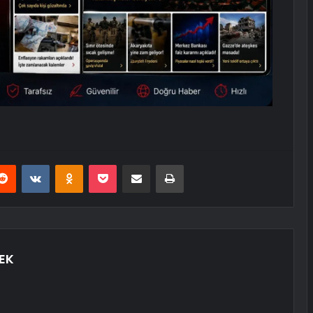
erest
Reddit
VKontakte
Odnoklassniki
Pocket
E-Posta ile paylaş
Yazdır
EK