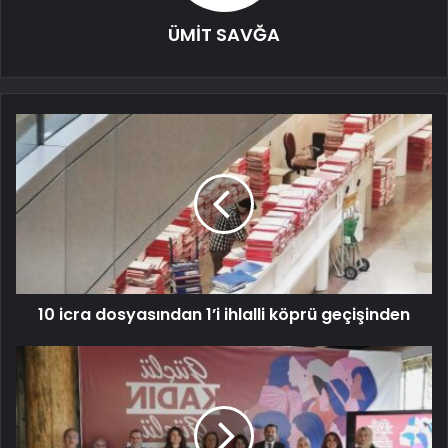
ÜMİT SAVĞA
10 icra dosyasından 1’i ihlalli köprü geçişinden