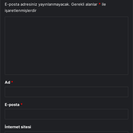
E-posta adresiniz yayınlanmayacak.
Gerekli alanlar
*
ile
işaretlenmişlerdir
Y
o
r
u
m
*
Ad
*
E-posta
*
İnternet sitesi