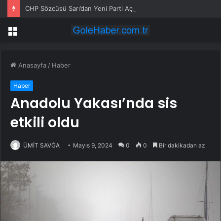
CHP Sözcüsü Sarı’dan Yeni Parti Açıklamasına Tepki: Bu Arkadaşlarımız Koltukçu
Menü
Anasayfa
/
Haber
Haber
Anadolu Yakası’nda sis
etkili oldu
ÜMİT SAVĞA
Mayıs 9, 2024
0
0
Bir dakikadan az