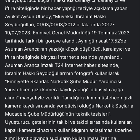
ve uyuşturucu suçları hakkında karalayıcı, karalayıcı ve
iftira niteliğinde bir haber yaptığı teziyle açıklama yapan
Avukat Aysun Ulusoy, “Müvekkil İbrahim Hakkı
Seydioğulları, 01/03/01/03/2012 ortalarında 2017-
19/07/2023, Emniyet Genel Müdürlüğü 19 Temmuz 2023
tarihinde farklı bir göreve atandı. Aynı gün saat 17.52’de
Asuman Aranca’nın yazdığı küçük düşürücü, karalayıcı ve
iftira niteliğinde bir yazı internet sitesinde yayınlandı.
Asuman Aranca imzalı T24 internet haber sitesinde,
İbrahim Hakkı Seydioğulları’nın fotoğrafı kullanılarak
“Emniyette Skandal: Narkotik Şube Müdür Yardımcısı
‘müstehcen gizli kamera kaydı yaptığı’ iddiasıyla açığa
alındı” manşetiyle verildi. Tanıdığı kadının müstehcen gizli
kamera kaydı sırasında yöneticisi olduğu Narkotik Suçlarla
Mücadele Şube Müdürlüğü’nün ‘teknik tesisleri’.
Uyuşturucu çetelerinin takibi ve takibi sırasında kullanılan
kapalı kamera cihazının kullanıldığının anlaşılması üzerine
zımni kayıt olayında suçluların kullanılması üzerine