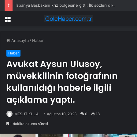
İspanya Başbakanı kriz bölgesine gitti: İlk sözleri dikkat çekti
Menü
Anasayfa
/
Haber
Haber
Avukat Aysun Ulusoy,
müvekkilinin fotoğrafının
kullanıldığı haberle ilgili
açıklama yaptı.
MESUT KULA
Ağustos 10, 2023
0
18
1 dakika okuma süresi