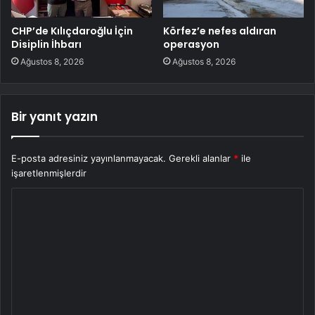
CHP’de Kılıçdaroğlu İçin
Körfez’e nefes aldıran
Disiplin İhbarı
operasyon
Ağustos 8, 2026
Ağustos 8, 2026
Bir yanıt yazın
E-posta adresiniz yayınlanmayacak.
Gerekli alanlar
*
ile
işaretlenmişlerdir
Y
o
r
u
m
*