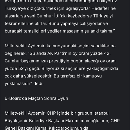
Avrupa’nın Türkiye hakkında ne düşündüğünü biliyoruz
Türkiye’ye diz çöktürmek için uğraşıyorlar Hedeflerine
ulaşırlarsa yani Cumhur İttifakı kaybederse Türkiye’yi
tekrar ellerine alırlar. Bunu yapmaya çalışıyorlar ve
buradaki temsilcileri yediler masasının şu anki takımı.”
Milletvekili Aydemir, kamuoyundaki seçim sandıklarına
değinerek, “Şu anda AK Parti’nin oy oranı yüzde 42.
Cumhurbaşkanımızın prestijiyle bugün alacağı oy oranı
yüzde 52’yi geçti. Biliyoruz ki seçimlere yaklaştığımızda
çok daha yükselecektir. Bu tarafsız bir kamuoyu
yoklamasıdır” dedi.
6-Board’da Maçtan Sonra Oyun
Milletvekili Aydemir, CHP içinde bir grubun İstanbul
Büyükşehir Belediye Başkanı Ekrem İmamoğlu’nun, CHP
Genel Başkanı Kemal Kılıçdaroğlu’nun da