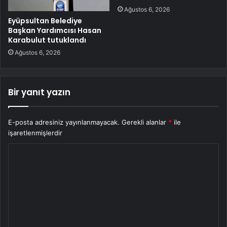
Ağustos 6, 2026
Eyüpsultan Belediye
Başkan Yardımcısı Hasan
Karabulut tutuklandı
Ağustos 6, 2026
Bir yanıt yazın
E-posta adresiniz yayınlanmayacak.
Gerekli alanlar
*
ile
işaretlenmişlerdir
Y
o
r
u
m