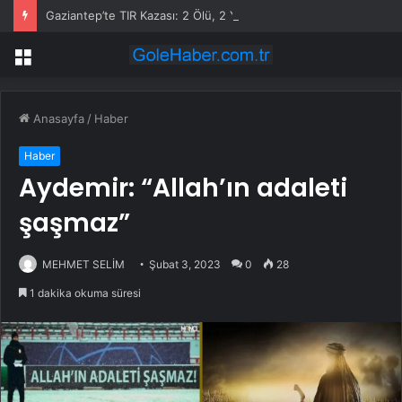
Gaziantep’te TIR Kazası: 2 Ölü, 2 Yaralı
Menü
Anasayfa
/
Haber
Haber
Aydemir: “Allah’ın adaleti
şaşmaz”
MEHMET SELİM
Şubat 3, 2023
0
28
1 dakika okuma süresi