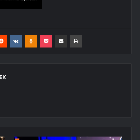
erest
Reddit
VKontakte
Odnoklassniki
Pocket
E-Posta ile paylaş
Yazdır
EK