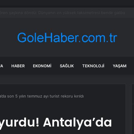
an’a Yeni Saldırılar
FA
HABER
EKONOMI
SAĞLIK
TEKNOLOJI
YAŞAM
da son 5 yılın temmuz ayı turist rekoru kırıldı
yurdu! Antalya’da