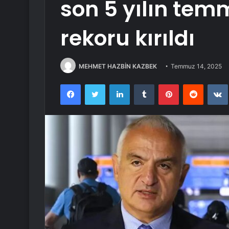
son 5 yılın temm
rekoru kırıldı
MEHMET HAZBİN KAZBEK
Temmuz 14, 2025
Facebook
Twitter
LinkedIn
Tumblr
Pinterest
Reddit