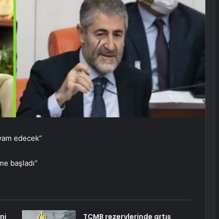
evam edecek”
me başladı”
ni
TCMB rezervlerinde artış