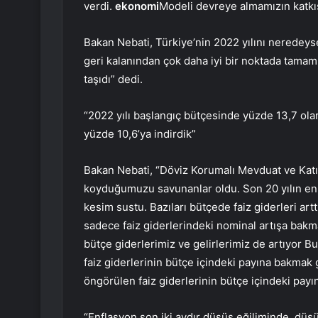
verdi.
ekonomi
Modeli devreye almamızın katkı
Bakan Nebati, Türkiye’nin 2022 yılını nerede
geri kalanından çok daha iyi bir noktada tamamla
taşıdı” dedi.
“2022 yılı başlangıç ​​bütçesinde yüzde 13,7 ola
yüzde 10,6’ya indirdik”
Bakan Nebati, “Döviz Korumalı Mevduat ve Katı
koyduğumuzu savunanlar oldu. Son 20 yılın en 
kesim sustu. Bazıları bütçede faiz giderleri arttı
sadece faiz giderlerindeki nominal artışa bakma
bütçe giderlerimiz ve gelirlerimiz de artıyor B
faiz giderlerinin bütçe içindeki payına bakmak 
öngörülen faiz giderlerinin bütçe içindeki payı
“Enflasyon son iki aydır düşüş eğiliminde, dü