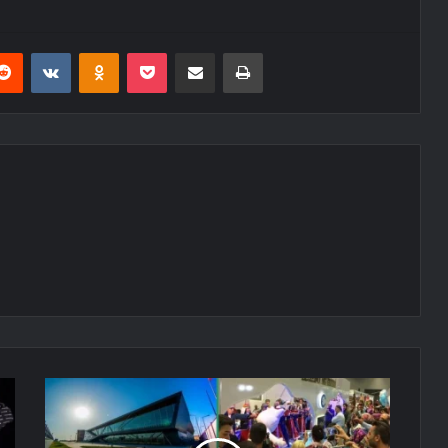
erest
Reddit
VKontakte
Odnoklassniki
Pocket
E-Posta ile paylaş
Yazdır