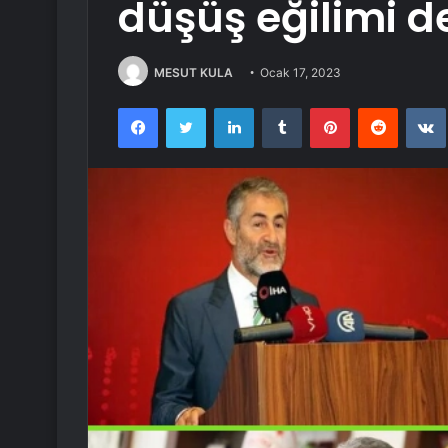
düşüş eğilimi 
MESUT KULA
Ocak 17, 2023
Facebook
Twitter
LinkedIn
Tumblr
Pinterest
Reddit