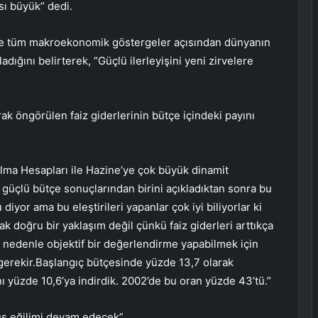
sı büyük” dedi.
yse tüm makroekonomik göstergeler açısından dünyanın
dığını belirterek, “Güçlü ilerleyişini yeni zirvelere
rak öngörülen faiz giderlerinin bütçe içindeki payını
lma Hesapları ile Hazine’ye çok büyük dinamit
güçlü bütçe sonuçlarından birini açıkladıktan sonra bu
 diyor ama bu eleştirileri yapanlar çok iyi biliyorlar ki
k doğru bir yaklaşım değil çünkü faiz giderleri arttıkça
u nedenle objektif bir değerlendirme yapabilmek için
gerekir.Başlangıç ​​bütçesinde yüzde 13,7 olarak
nı yüzde 10,6’ya indirdik. 2002’de bu oran yüzde 43’tü.”
şüş eğilimi devam edecek”