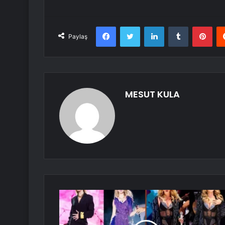
Facebook
Twitter
LinkedIn
Tumblr
Pint
Paylaş
MESUT KULA