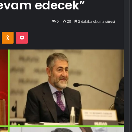
devam edecek”
0
28
2 dakika okuma süresi
VKontakte
Odnoklassniki
Pocket