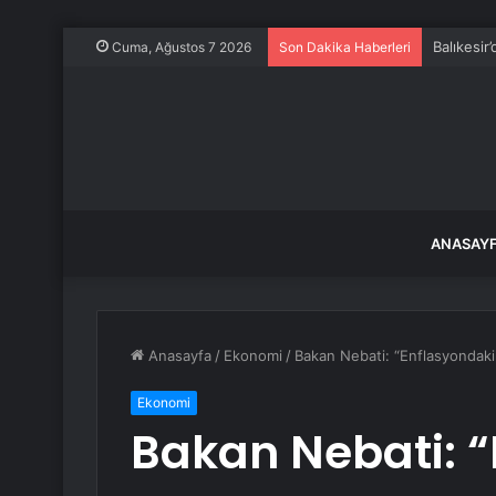
Karabük’
Cuma, Ağustos 7 2026
Son Dakika Haberleri
ANASAY
Anasayfa
/
Ekonomi
/
Bakan Nebati: “Enflasyondak
Ekonomi
Bakan Nebati: 