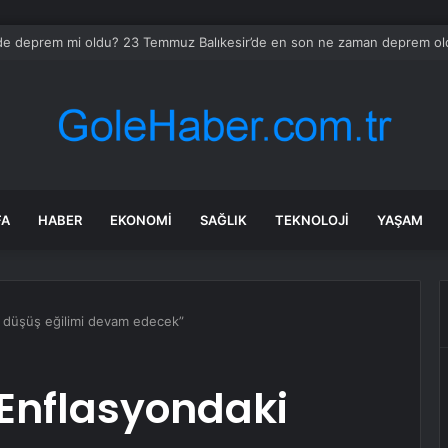
te Sağanak Hayatı Olumsuz Etkiledi
FA
HABER
EKONOMI
SAĞLIK
TEKNOLOJI
YAŞAM
i düşüş eğilimi devam edecek”
“Enflasyondaki