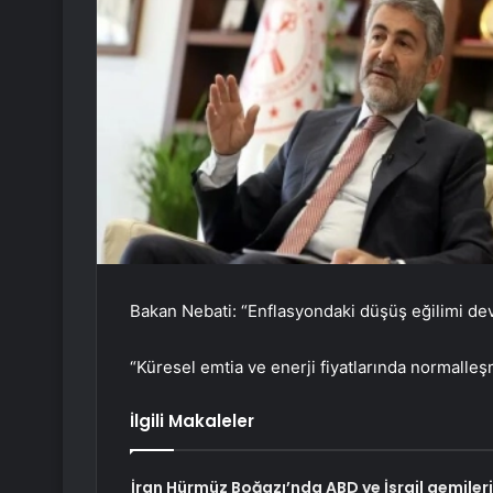
Bakan Nebati: “Enflasyondaki düşüş eğilimi d
“Küresel emtia ve enerji fiyatlarında normalleş
İlgili Makaleler
İran Hürmüz Boğazı’nda ABD ve İsrail gemileri