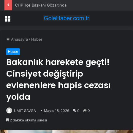
CHP İlçe Başkanı Gözaltında
Menü
Anasayfa
/
Haber
Haber
Bakanlık harekete geçti!
Cinsiyet değiştirip
evlenenlere hapis cezası
yolda
ÜMİT SAVĞA
Mayıs 18, 2026
0
0
2 dakika okuma süresi