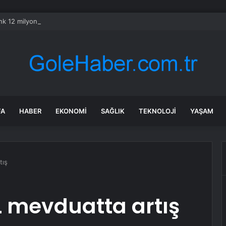
ink 12 milyon aboneyi geçti: Gigabit hız sunacak V3 uyduları geliyor
FA
HABER
EKONOMI
SAĞLIK
TEKNOLOJI
YAŞAM
tış
L mevduatta artış