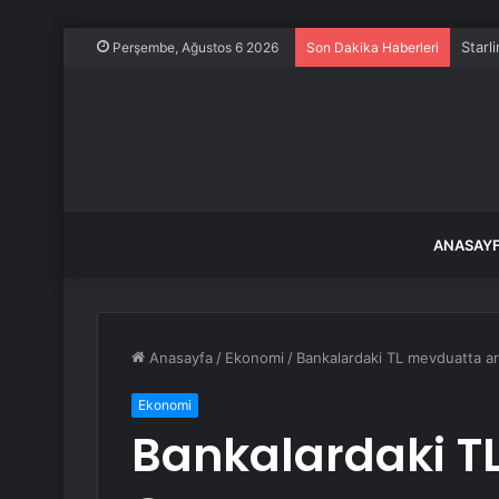
Starl
Perşembe, Ağustos 6 2026
Son Dakika Haberleri
ANASAY
Anasayfa
/
Ekonomi
/
Bankalardaki TL mevduatta ar
Ekonomi
Bankalardaki T