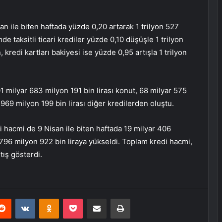
an ile biten haftada yüzde 0,20 artarak 1 trilyon 527
e taksitli ticari krediler yüzde 0,10 düşüşle 1 trilyon
kredi kartları bakiyesi ise yüzde 0,95 artışla 1 trilyon
1 milyar 683 milyon 191 bin lirası konut, 68 milyar 575
r 969 milyon 199 bin lirası diğer kredilerden oluştu.
 hacmi de 9 Nisan ile biten haftada 19 milyar 406
r 796 milyon 922 bin liraya yükseldi. Toplam kredi hacmi,
ış gösterdi.
erest
Reddit
VKontakte
Odnoklassniki
Pocket
E-Posta ile paylaş
Yazdır