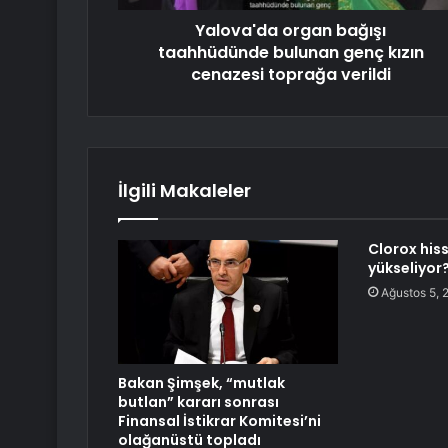
Yalova'da organ bağışı
taahhüdünde bulunan genç kızın
cenazesi toprağa verildi
İlgili Makaleler
Clorox his
yükseliyor
Ağustos 5, 
Bakan Şimşek, “mutlak
butlan” kararı sonrası
Finansal İstikrar Komitesi’ni
olağanüstü topladı