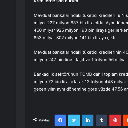
Kredilerde son durum
Mevduat bankalarındaki tüketici kredileri, 9 Nis
milyar 227 milyon 637 bin lira oldu. Aynı dönemd
460 milyar 925 milyon 193 bin liraya gerilerken, 
853 milyar 802 milyon 141 bin liraya çıktı.
Mevduat bankalarındaki tüketici kredilerinin 40
milyon 247 bin lirası taşıt ve 1 trilyon 56 milya
Bankacılık sektörünün TCMB dahil toplam kredi
milyon 72 bin lira artarak 12 trilyon 448 milya
geçen yılın aynı dönemine göre yüzde 47,56 art
Facebook
Twitter
LinkedIn
Tumblr
Pint
Paylaş