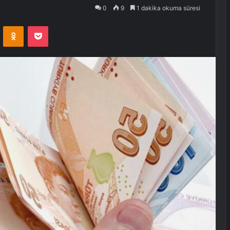
0
9
1 dakika okuma süresi
VKontakte
Odnoklassniki
Pocket