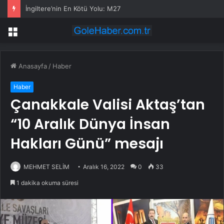
İngiltere’nin En Kötü Yolu: M27
Menü
Anasayfa
/
Haber
Haber
Çanakkale Valisi Aktaş’tan
“10 Aralık Dünya İnsan
Hakları Günü” mesajı
MEHMET SELİM
Aralık 16, 2022
0
33
1 dakika okuma süresi