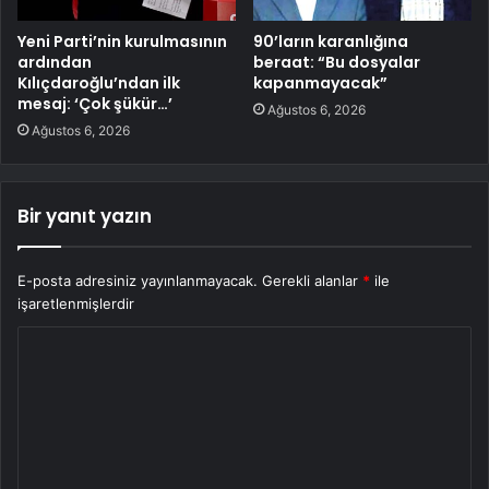
Yeni Parti’nin kurulmasının
90’ların karanlığına
ardından
beraat: “Bu dosyalar
Kılıçdaroğlu’ndan ilk
kapanmayacak”
mesaj: ‘Çok şükür…’
Ağustos 6, 2026
Ağustos 6, 2026
Bir yanıt yazın
E-posta adresiniz yayınlanmayacak.
Gerekli alanlar
*
ile
işaretlenmişlerdir
Y
o
r
u
m