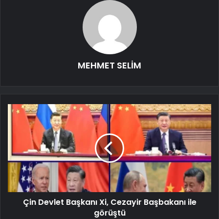
MEHMET SELİM
Çin Devlet Başkanı Xi, Cezayir Başbakanı ile
görüştü