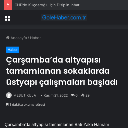
CHP’de Kılıçdaroğlu İçin Disiplin İhbarı
Menü
Anasayfa
/
Haber
Haber
Çarşamba’da altyapısı
tamamlanan sokaklarda
üstyapı çalışmaları başladı
MESUT KULA
Kasım 21, 2022
0
29
1 dakika okuma süresi
Çarşamba’da altyapısı tamamlanan Batı Yaka Hamam