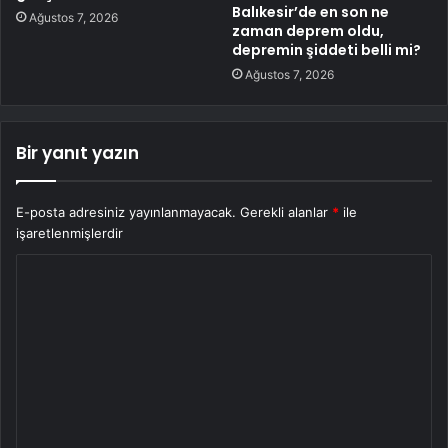
Balıkesir’de en son ne
Ağustos 7, 2026
zaman deprem oldu,
depremin şiddeti belli mi?
Ağustos 7, 2026
Bir yanıt yazın
E-posta adresiniz yayınlanmayacak.
Gerekli alanlar
*
ile
işaretlenmişlerdir
Y
o
r
u
m
*