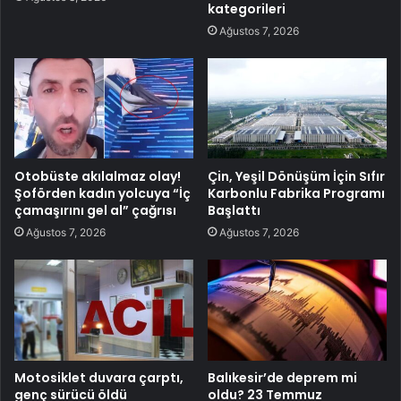
kategorileri
Ağustos 7, 2026
Otobüste akılalmaz olay!
Çin, Yeşil Dönüşüm İçin Sıfır
Şoförden kadın yolcuya “İç
Karbonlu Fabrika Programı
çamaşırını gel al” çağrısı
Başlattı
Ağustos 7, 2026
Ağustos 7, 2026
Motosiklet duvara çarptı,
Balıkesir’de deprem mi
genç sürücü öldü
oldu? 23 Temmuz