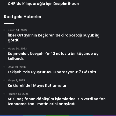
CHP’de Kılıçdaroğlu İçin Disiplin İhbarı
Rastgele Haberler
Kasım 14, 2023
İlber Ortaylı’nın Keçiören’deki röportajı büyük ilgi
gördü
Mayıs 30, 2023
Seçmenler, Nevşehir’in 10 nüfuslu bir köyünde oy
kullandı.
Ocak 19, 2026
Eskişehir’de Uyuşturucu Operasyonu: 7 Gözaltı
Mayıs 1, 2025
Kırklareli’de 1 Mayıs Kutlamaları
Haziran 14, 2025
SPK, beş fonun dönüşüm işlemlerine izin verdi ve fon
izahname tadil metinlerini onayladı