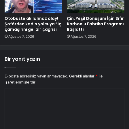
Otobüste akılalmaz olay!
Çin, Yeşil Dönüşüm İçin Sıfır
Şoförden kadın yolcuya “İç
Karbonlu Fabrika Programı
çamaşırını gel al” çağrısı
Başlattı
Ağustos 7, 2026
Ağustos 7, 2026
Bir yanıt yazın
E-posta adresiniz yayınlanmayacak.
Gerekli alanlar
*
ile
işaretlenmişlerdir
Y
o
r
u
m