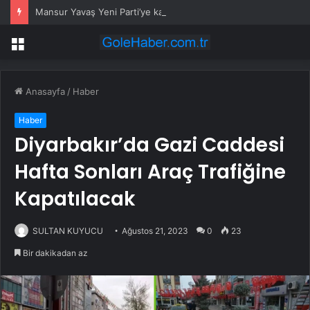
Mansur Yavaş Yeni Parti’ye katılacak mı? Özgür Özel’den dikkat çeken çıkış
Menü
Anasayfa
/
Haber
Haber
Diyarbakır’da Gazi Caddesi
Hafta Sonları Araç Trafiğine
Kapatılacak
SULTAN KUYUCU
Ağustos 21, 2023
0
23
Bir dakikadan az