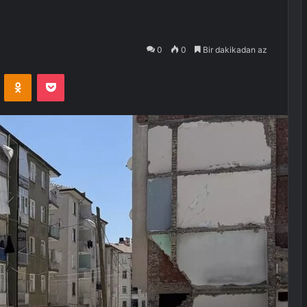
0
0
Bir dakikadan az
VKontakte
Odnoklassniki
Pocket