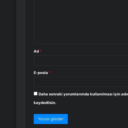
o
r
u
m
*
Ad
*
E-posta
*
Daha sonraki yorumlarımda kullanılması için adı
kaydedilsin.