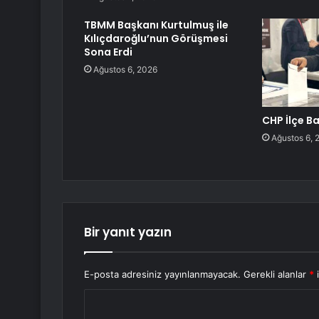
TBMM Başkanı Kurtulmuş ile
Kılıçdaroğlu’nun Görüşmesi
Sona Erdi
Ağustos 6, 2026
CHP İlçe B
Ağustos 6, 
Bir yanıt yazın
E-posta adresiniz yayınlanmayacak.
Gerekli alanlar
*
i
Y