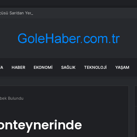
sü Sarı’dan Yeni Parti Açıklamasına Tepki: Bu Arkadaşlarımız Koltukçu
FA
HABER
EKONOMI
SAĞLIK
TEKNOLOJI
YAŞAM
ebek Bulundu
Konteynerinde