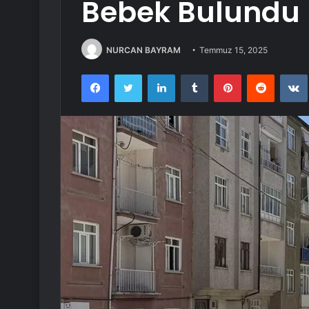
Bebek Bulundu
NURCAN BAYRAM
Temmuz 15, 2025
Facebook
Twitter
LinkedIn
Tumblr
Pinterest
Reddit