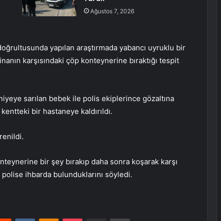
Ağustos 7, 2026
 doğrultusunda yapılan araştırmada yabancı uyruklu bir
nanın karşısındaki çöp konteynerine bıraktığı tespit
iyeye sarılan bebek ile polis ekiplerince gözaltına
kentteki bir hastaneye kaldırıldı.
enildi.
nteynerine bir şey bırakıp daha sonra koşarak karşı
polise ihbarda bulunduklarını söyledi.
erest
Reddit
VKontakte
Odnoklassniki
Pocket
E-Posta ile paylaş
Yazdır