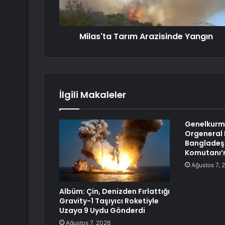
Milas'ta Tarım Arazisinde Yangın
İlgili Makaleler
Genelkurm
Orgeneral 
Bangladeş 
Komutanı’n
Ağustos 7, 
Albüm: Çin, Denizden Fırlattığı
Gravity-1 Taşıyıcı Roketiyle
Uzaya 9 Uydu Gönderdi
Ağustos 7, 2026