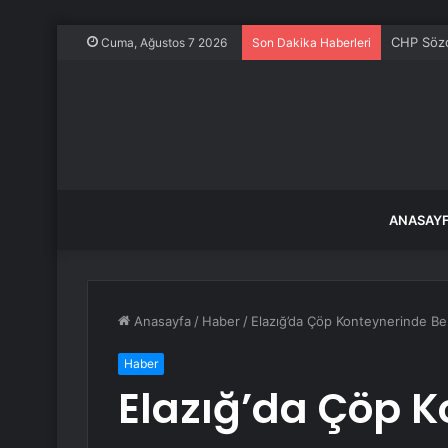
CHP Sözcü
Cuma, Ağustos 7 2026
Son Dakika Haberleri
ANASAY
Anasayfa
/
Haber
/
Elazığ’da Çöp Konteynerinde B
Haber
Elazığ’da Çöp 