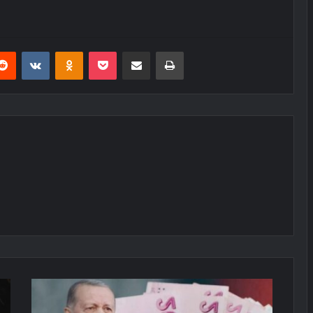
erest
Reddit
VKontakte
Odnoklassniki
Pocket
E-Posta ile paylaş
Yazdır