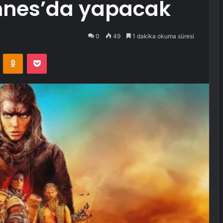
nnes’da yapacak
0
49
1 dakika okuma süresi
VKontakte
Odnoklassniki
Pocket