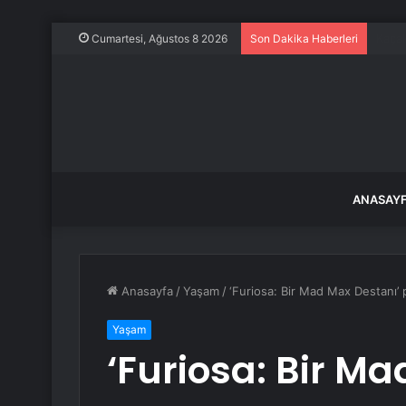
Mansu
Cumartesi, Ağustos 8 2026
Son Dakika Haberleri
ANASAY
Anasayfa
/
Yaşam
/
‘Furiosa: Bir Mad Max Destanı’
Yaşam
‘Furiosa: Bir M