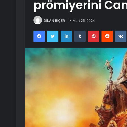
prömiyerini Ca
DİLAN BİÇER
Mart 25, 2024
Facebook
Twitter
LinkedIn
Tumblr
Pinterest
Reddit