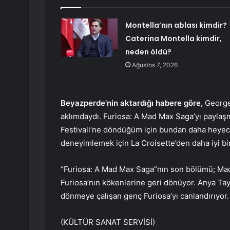
Montella’nın ablası kimdir?
Caterina Montella kimdir,
neden öldü?
Ağustos 7, 2026
Beyazperde’nin aktardığı habere göre,
George M
aklımdaydı. Furiosa: A Mad Max Saga’yı paylaş
Festivali’ne döndüğüm için bundan daha heyeca
deneyimlemek için La Croisette’den daha iyi bir
“Furiosa: A Mad Max Saga”nın son bölümü; Mad
Furiosa’nın kökenlerine geri dönüyor. Anya Ta
dönmeye çalışan genç Furiosa’yı canlandırıyor.
(KÜLTÜR SANAT SERVİSİ)