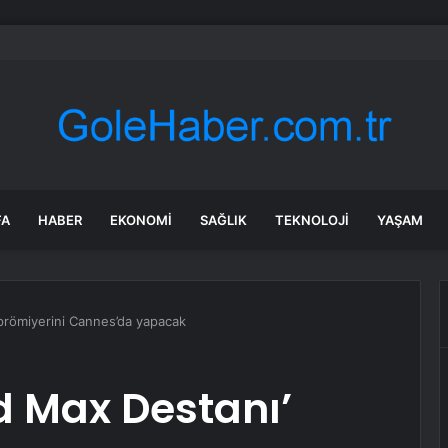
r Yavaş Yeni Parti’ye katılacak mı? Özgür Özel’den dikkat çeken çıkış
FA
HABER
EKONOMI
SAĞLIK
TEKNOLOJI
YAŞAM
 prömiyerini Cannes’da yapacak
ad Max Destanı’