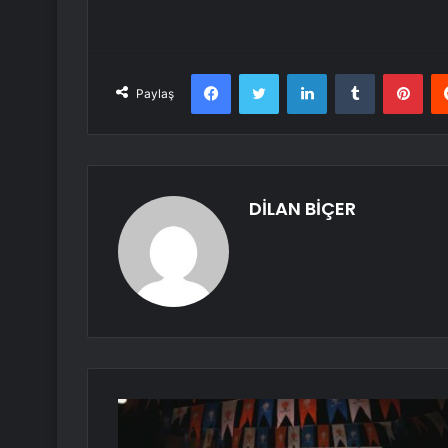
Facebook
Twitter
LinkedIn
Tumblr
Pint
Paylaş
DİLAN BİÇER