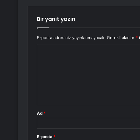
Bir yanıt yazın
E-posta adresiniz yayınlanmayacak.
Gerekli alanlar
*
i
Y
o
r
u
m
*
Ad
*
E-posta
*