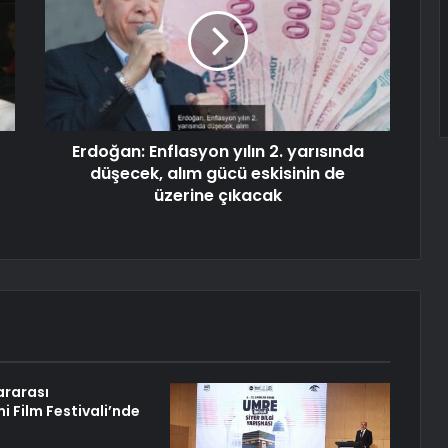
Erdoğan: Enflasyon yılın 2. yarısında
düşecek, alım gücü eskisinin de
üzerine çıkacak
ararası
 Film Festivali’nde