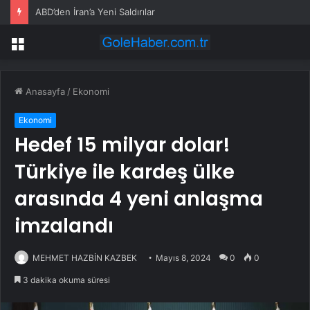
ABD’den İran’a Yeni Saldırılar
Menü
Anasayfa
/
Ekonomi
Ekonomi
Hedef 15 milyar dolar!
Türkiye ile kardeş ülke
arasında 4 yeni anlaşma
imzalandı
MEHMET HAZBİN KAZBEK
Mayıs 8, 2024
0
0
3 dakika okuma süresi