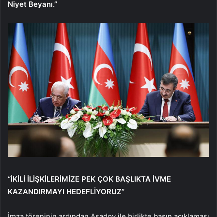
Niyet Beyanı.”
“İKİLİ İLİŞKİLERİMİZE PEK ÇOK BAŞLIKTA İVME
KAZANDIRMAYI HEDEFLİYORUZ”
İmza töreninin ardından Asadov ile birlikte basın açıklaması