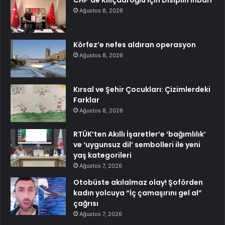
CHP’de Kılıçdaroğlu İçin Disiplin İhbarı
Ağustos 8, 2026
Körfez’e nefes aldıran operasyon
Ağustos 8, 2026
Kırsal ve Şehir Çocukları: Çizimlerdeki
Farklar
Ağustos 8, 2026
RTÜK’ten Akıllı İşaretler’e ‘bağımlılık’
ve ‘uygunsuz dil’ sembolleri ile yeni
yaş kategorileri
Ağustos 7, 2026
Otobüste akılalmaz olay! Şoförden
kadın yolcuya “İç çamaşırını gel al”
çağrısı
Ağustos 7, 2026