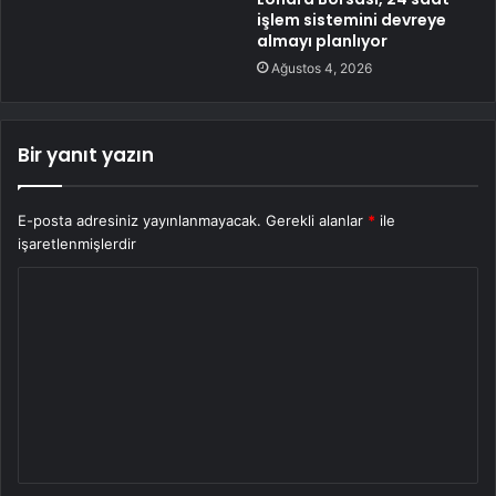
işlem sistemini devreye
almayı planlıyor
Ağustos 4, 2026
Bir yanıt yazın
E-posta adresiniz yayınlanmayacak.
Gerekli alanlar
*
ile
işaretlenmişlerdir
Y
o
r
u
m
*