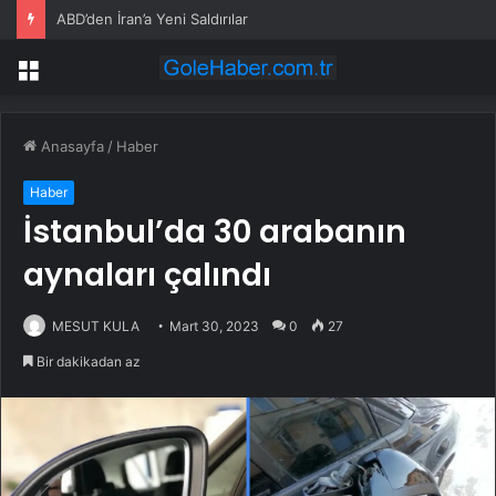
ABD’den İran’a Yeni Saldırılar
Menü
Anasayfa
/
Haber
Haber
İstanbul’da 30 arabanın
aynaları çalındı
MESUT KULA
Mart 30, 2023
0
27
Bir dakikadan az