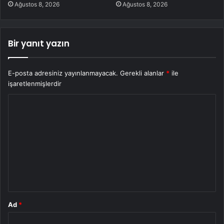
Ağustos 8, 2026
Ağustos 8, 2026
Bir yanıt yazın
E-posta adresiniz yayınlanmayacak.
Gerekli alanlar
*
ile
işaretlenmişlerdir
Y
o
r
u
m
*
Ad
*