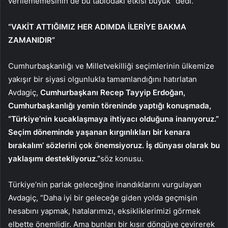
verilememesinin de bu tablodaki etkisi büyük” dedi.
“VAKİT ATTIĞIMIZ HER ADIMDA İLERİYE BAKMA
ZAMANIDIR”
Cumhurbaşkanlığı ve Milletvekilliği seçimlerinin ülkemize
yakışır bir siyasi olgunlukla tamamlandığını hatırlatan
Avdagiç,
Cumhurbaşkanı Recep Tayyip Erdoğan,
Cumhurbaşkanlığı yemin töreninde yaptığı konuşmada,
“Türkiye’nin kucaklaşmaya ihtiyacı olduğuna inanıyoruz.”
Seçim döneminde yaşanan kırgınlıkları bir kenara
bırakalım’ sözlerini çok önemsiyoruz. İş dünyası olarak bu
yaklaşımı destekliyoruz.”
söz konusu.
Türkiye’nin parlak geleceğine inandıklarını vurgulayan
Avdagiç, “Daha iyi bir geleceğe giden yolda geçmişin
hesabını yapmak, hatalarımızı, eksikliklerimizi görmek
elbette önemlidir. Ama bunları bir kısır döngüye çevirerek