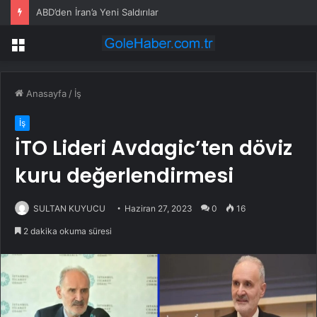
ABD’den İran’a Yeni Saldırılar
Menü
Anasayfa
/
İş
İş
İTO Lideri Avdagic’ten döviz
kuru değerlendirmesi
SULTAN KUYUCU
Haziran 27, 2023
0
16
2 dakika okuma süresi