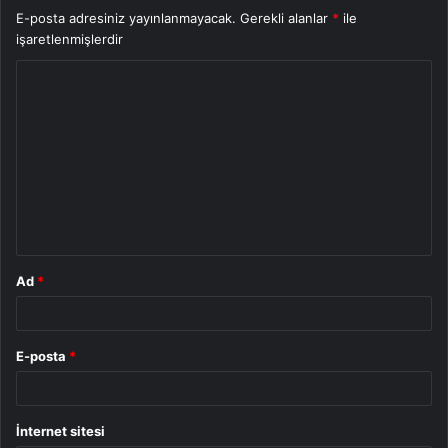
E-posta adresiniz yayınlanmayacak.
Gerekli alanlar
*
ile
işaretlenmişlerdir
Y
o
r
u
m
*
Ad
*
E-posta
*
İnternet sitesi