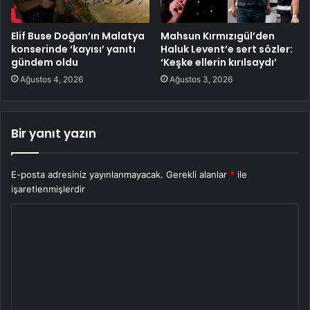
Elif Buse Doğan’ın Malatya
Mahsun Kırmızıgül’den
konserinde ‘kayısı’ yanıtı
Haluk Levent’e sert sözler:
gündem oldu
‘Keşke ellerin kırılsaydı’
Ağustos 4, 2026
Ağustos 3, 2026
Bir yanıt yazın
E-posta adresiniz yayınlanmayacak.
Gerekli alanlar
*
ile
işaretlenmişlerdir
Y
o
r
u
m