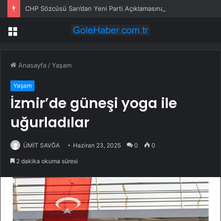
CHP Sözcüsü Sarı’dan Yeni Parti Açıklamasına Tepki: Bu Arkadaşlarımız Koltukçu
Menü
Anasayfa
/
Yaşam
Yaşam
İzmir’de güneşi yoga ile
uğurladılar
ÜMİT SAVĞA
Haziran 23, 2025
0
0
2 dakika okuma süresi