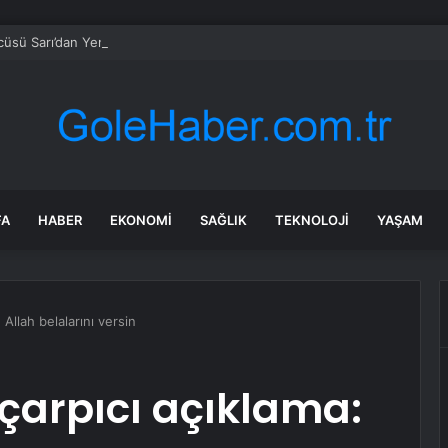
sü Sarı’dan Yeni Parti Açıklamasına Tepki: Bu Arkadaşlarımız Koltukçu
FA
HABER
EKONOMI
SAĞLIK
TEKNOLOJI
YAŞAM
 Allah belalarını versin
 çarpıcı açıklama: