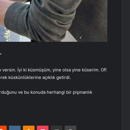
”
ı versin. İyi ki küsmüşüm, yine olsa yine küserim. Of!
erek küskünlüklerine açıklık getirdi.
 durduğunu ve bu konuda herhangi bir pişmanlık
erest
Reddit
VKontakte
Odnoklassniki
Pocket
E-Posta ile paylaş
Yazdır