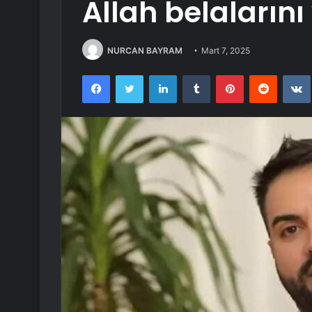
Allah belalarını
NURCAN BAYRAM
Mart 7, 2025
Facebook
Twitter
LinkedIn
Tumblr
Pinterest
Reddit