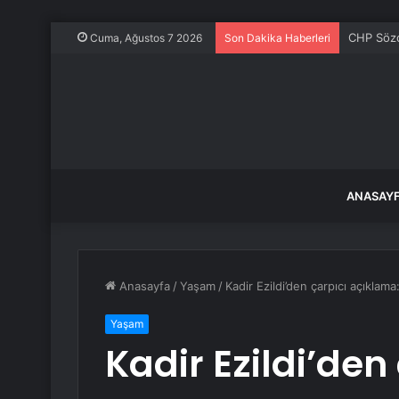
CHP Sözcü
Cuma, Ağustos 7 2026
Son Dakika Haberleri
ANASAY
Anasayfa
/
Yaşam
/
Kadir Ezildi’den çarpıcı açıklama:
Yaşam
Kadir Ezildi’den