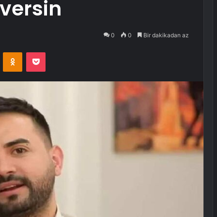
 versin
0
0
Bir dakikadan az
VKontakte
Odnoklassniki
Pocket