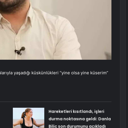
larıyla yaşadığı küskünlükleri “yine olsa yine küserim”
Hareketleri kısıtlandı, işleri
durma noktasına geldi: Danla
Bilic son durumunu açıkladı