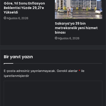
Göre, Yıl Sonu Enflasyon
Beklentisi Yüzde 29,21’e
Yükseldi
Ağustos 6, 2026
Sakarya’ya 39 bin
metrekarelik yeni hizmet
binası
Ağustos 6, 2026
Bir yanıt yazın
E-posta adresiniz yayınlanmayacak.
Gerekli alanlar
*
ile
işaretlenmişlerdir
Y
o
r
u