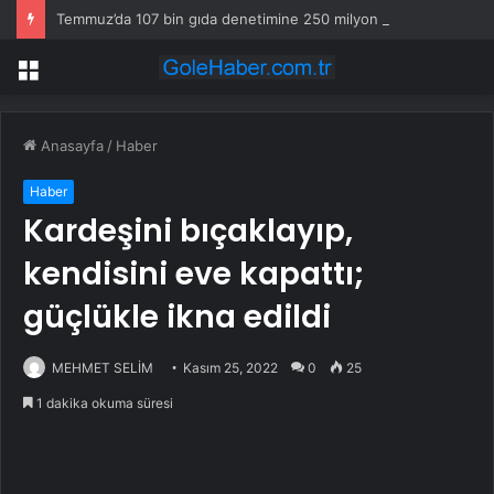
Temmuz’da 107 bin gıda denetimine 250 milyon TL ceza kesildi
Menü
Anasayfa
/
Haber
Haber
Kardeşini bıçaklayıp,
kendisini eve kapattı;
güçlükle ikna edildi
MEHMET SELİM
Kasım 25, 2022
0
25
1 dakika okuma süresi