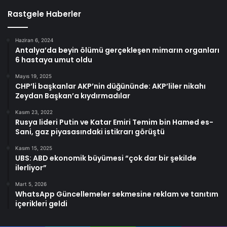
Rastgele Haberler
Haziran 6, 2024
Antalya’da beyin ölümü gerçekleşen mimarın organları
6 hastaya umut oldu
Mayıs 19, 2025
CHP’li başkanlar AKP’nin düğününde: AKP’liler nikahı
Zeydan Başkan’a kıydırmadılar
Kasım 23, 2022
Rusya lideri Putin ve Katar Emiri Temim bin Hamed es-
Sani, gaz piyasasındaki istikrarı görüştü
Kasım 15, 2025
UBS: ABD ekonomik büyümesi “çok dar bir şekilde
ilerliyor”
Mart 5, 2026
WhatsApp Güncellemeler sekmesine reklam ve tanıtım
içerikleri geldi