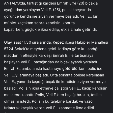
ANTALYA’da, tartıştığı kardeşi Emrah E.’yi (20) bıçakla
ayağından yaralayan Veli E. (25), polisi karşısında
görünce kendisine ziyan vermeye başladı. Veli E., bir
mühlet kaçtıktan sonra kendisini konuta
kapatırken, güçlükle ikna edilip, etkisiz hale getirildi.
Olay, saat 11.30 sıralarında, Kepez ilçesi Habipler Mahallesi
5724 Sokak’ta meydana geldi. İddiaya göre kullandığı
maddenin etkisiyle kardeşi Emrah E. ile tartışmaya
başlayan Veli E., bacağından da bıçaklayarak yaraladı.
Emrah E., ambulansla hastaneye götürülürken, polis ise
Veli E.’yi aramaya başladı. Orta sokakta polisle karşılaşan
Veli E., yanında taşıdığı bıçak ile kendisine ziyan vermeye
başladı. Polisin ikna etmeye çalıştığı Veli E., kaçıp kendisini
meskene kapattı. Polis, Veli E.’den bıçağı bırakıp, teslim
olmasını istedi. Polisin bu talebine bardak ve vazo
fırlatarak karşılık veren Veli E., zahmetle ikna edildi.