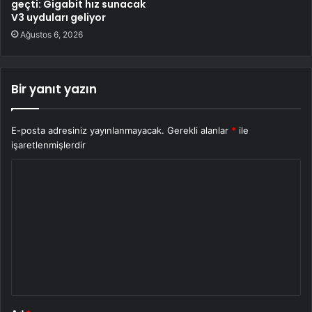
geçti: Gigabit hız sunacak
V3 uyduları geliyor
Ağustos 6, 2026
Bir yanıt yazın
E-posta adresiniz yayınlanmayacak.
Gerekli alanlar
*
ile
işaretlenmişlerdir
Y
o
r
u
m
*