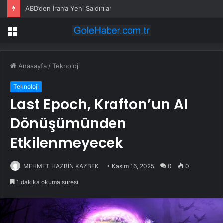
ABD’den İran’a Yeni Saldırılar
Menü
Anasayfa
/
Teknoloji
Teknoloji
Last Epoch, Krafton’un AI
Dönüşümünden
Etkilenmeyecek
MEHMET HAZBİN KAZBEK
Kasım 16, 2025
0
0
1 dakika okuma süresi