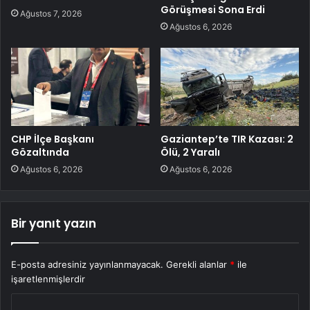
Görüşmesi Sona Erdi
Ağustos 7, 2026
Ağustos 6, 2026
CHP İlçe Başkanı
Gaziantep’te TIR Kazası: 2
Gözaltında
Ölü, 2 Yaralı
Ağustos 6, 2026
Ağustos 6, 2026
Bir yanıt yazın
E-posta adresiniz yayınlanmayacak.
Gerekli alanlar
*
ile
işaretlenmişlerdir
Y