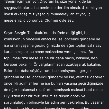
“Benim içim yanıyor. Diyorum ki, size yönelik de bir
saygısızlık olursa bu benim de derdim olmalı. 4 komisyon
üyesi arkadaşımız yaşadığı muameleyi anlatıyor, ‘İç
meseleniz’ diyorsunuz. Olur mu öyle şey.
Sayın Sezgin Tanrıkulu’nun da ifade ettiği gibi, bu
komisyonun öncelikli amacı ne ise, öncelikli gündemi ne
ise onları yaşama geçirdiğimizde de eğer toplumsal rızayı
kuramamışsak bu amaç maksadına varmış olmaz. Bu
toplumsal rıza meselesine bir daha bakın, bakalım, hep
beraber bakalım. Önyargılarımızdan uzaklaşarak bakalım.
Bakın, bir daha söylüyorum, bu komisyonun gerçek
gündemi ne ise, öncelikli gündemi ne ise, atılması gereken
öncelikli adımlar her ne ise bunları yaşama geçirdiğimizde
de eğer toplumsal rıza üretememişsek maksat hasıl olmaz.
O yüzden her birimiz üzerimize düşen görev ve
sorumluluğun bilinciyle bir adım geri çekilelim. Bu yaşanan
tabloya hep birlikte, vicdanımızla beraber yeniden