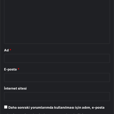
o
r
u
m
*
Ad
*
E-posta
*
İnternet sitesi
Daha sonraki yorumlarımda kullanılması için adım, e-posta