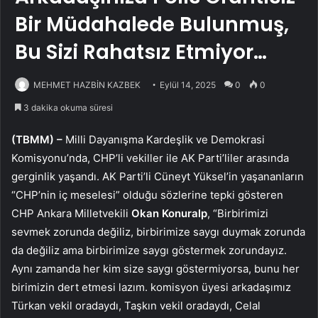
Bir Müdahalede Bulunmuş,
Bu Sizi Rahatsız Etmiyor…
MEHMET HAZBİN KAZBEK
Eylül 14, 2025
0
0
3 dakika okuma süresi
(TBMM) –
Milli Dayanışma Kardeşlik ve Demokrasi
Komisyonu’nda, CHP’li vekiller ile AK Parti’liler arasında
gerginlik yaşandı. AK Parti’li Cüneyt Yüksel’in yaşananların
“CHP’nin iç meselesi” olduğu sözlerine tepki gösteren
CHP Ankara Milletvekili
Okan Konuralp
, “Birbirimizi
sevmek zorunda değiliz, birbirimize saygı duymak zorunda
da değiliz ama birbirimize saygı göstermek zorundayız.
Aynı zamanda her kim size saygı göstermiyorsa, bunu her
birimizin dert etmesi lazım. komisyon üyesi arkadaşımız
Türkan vekil oradaydı, Taşkın vekil oradaydı, Celal