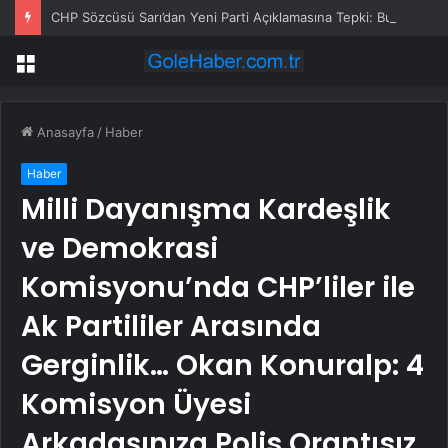
CHP Sözcüsü Sarı’dan Yeni Parti Açıklamasına Tepki: Bu Arkadaşlarımız Koltukçu
Menü
Anasayfa
/
Haber
Haber
Milli Dayanışma Kardeşlik
ve Demokrasi
Komisyonu’nda CHP’liler ile
Ak Partililer Arasında
Gerginlik… Okan Konuralp: 4
Komisyon Üyesi
Arkadaşınıza Polis Orantısız