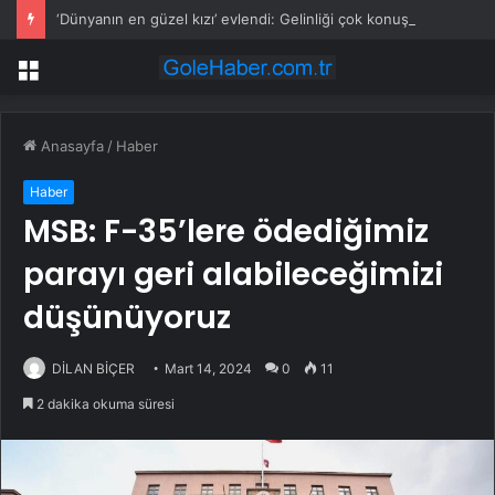
‘Dünyanın en güzel kızı’ evlendi: Gelinliği çok konuşuldu
Menü
Anasayfa
/
Haber
Haber
MSB: F-35’lere ödediğimiz
parayı geri alabileceğimizi
düşünüyoruz
DİLAN BİÇER
Mart 14, 2024
0
11
2 dakika okuma süresi