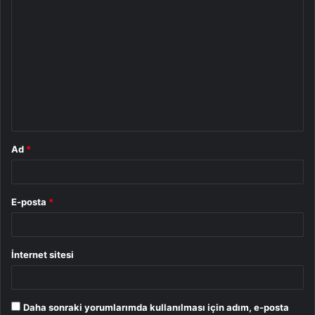
Y
o
r
u
m
*
Ad
*
E-posta
*
İnternet sitesi
Daha sonraki yorumlarımda kullanılması için adım, e-posta