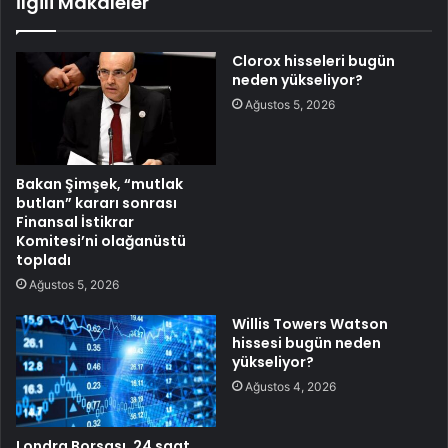
İlgili Makaleler
Clorox hisseleri bugün
neden yükseliyor?
Ağustos 5, 2026
Bakan Şimşek, “mutlak
butlan” kararı sonrası
Finansal İstikrar
Komitesi’ni olağanüstü
topladı
Ağustos 5, 2026
Willis Towers Watson
hissesi bugün neden
yükseliyor?
Ağustos 4, 2026
Londra Borsası, 24 saat