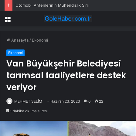
Otomobil Antenlerinin Mühendislik Sırrı
Menü
Anasayfa
/
Ekonomi
Ekonomi
Van Büyükşehir Belediyesi
tarımsal faaliyetlere destek
veriyor
MEHMET SELİM
Haziran 23, 2023
0
22
1 dakika okuma süresi