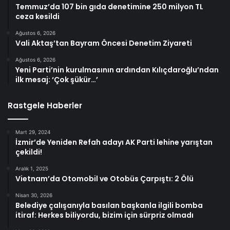
Temmuz’da 107 bin gıda denetimine 250 milyon TL
ceza kesildi
Ağustos 6, 2026
Vali Aktaş’tan Bayram Öncesi Denetim Ziyareti
Ağustos 6, 2026
Yeni Parti’nin kurulmasının ardından Kılıçdaroğlu’ndan
ilk mesaj: ‘Çok şükür…’
Rastgele Haberler
Mart 29, 2024
İzmir’de Yeniden Refah adayı AK Parti lehine yarıştan
çekildi!
Aralık 1, 2025
Vietnam’da Otomobil ve Otobüs Çarpıştı: 2 Ölü
Nisan 30, 2026
Belediye çalışanıyla basılan başkanla ilgili bomba
itiraf: Herkes biliyordu, bizim için sürpriz olmadı