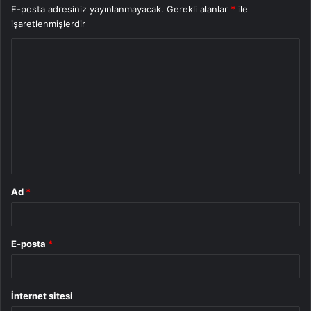
E-posta adresiniz yayınlanmayacak.
Gerekli alanlar
*
ile
işaretlenmişlerdir
Y
o
r
u
m
*
Ad
*
E-posta
*
İnternet sitesi