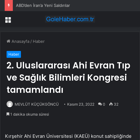
ABD’den İran’a Yeni Saldırılar
Menü
Anasayfa
/
Haber
Haber
2. Uluslararası Ahi Evran Tıp
ve Sağlık Bilimleri Kongresi
tamamlandı
MEVLÜT KÜÇÜKGÖNCÜ
Kasım 23, 2022
0
32
1 dakika okuma süresi
Kırşehir Ahi Evran Üniversitesi (KAEÜ) konut sahipliğinde