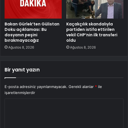
Bakan Gürlek’ten Gülistan
Kaçakçılık skandalıyla
Doku açıklaması: Bu
partiden istifa ettirilen
dosyanın peşini
vekil CHP’nin ilk transferi
bırakmayacağız
oldu
Ağustos 8, 2026
Ağustos 8, 2026
Bir yanıt yazın
E-posta adresiniz yayınlanmayacak.
Gerekli alanlar
*
ile
işaretlenmişlerdir
Y
o
r