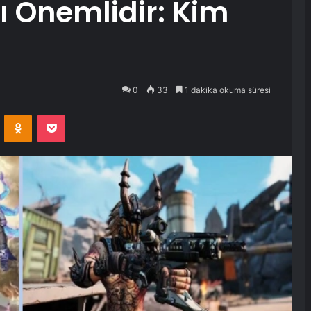
ı Önemlidir: Kim
0
33
1 dakika okuma süresi
VKontakte
Odnoklassniki
Pocket