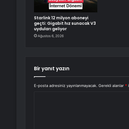
Starlink 12 milyon aboneyi
geçti: Gigabit hız sunacak V3
uyduları geliyor
Ağustos 6, 2026
Bir yanıt yazın
E-posta adresiniz yayınlanmayacak.
Gerekli alanlar
*
i
Y
o
r
u