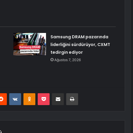
Samsung DRAM pazarında
liderliğini sürdürüyor, CXMT
tedirgin ediyor
Ağustos 7, 2026
erest
Reddit
VKontakte
Odnoklassniki
Pocket
E-Posta ile paylaş
Yazdır