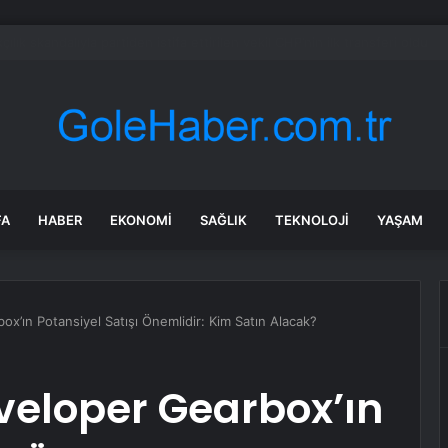
r Yavaş Yeni Parti’ye katılacak mı? Özgür Özel’den dikkat çeken çıkış
FA
HABER
EKONOMI
SAĞLIK
TEKNOLOJI
YAŞAM
x’ın Potansiyel Satışı Önemlidir: Kim Satın Alacak?
veloper Gearbox’ın