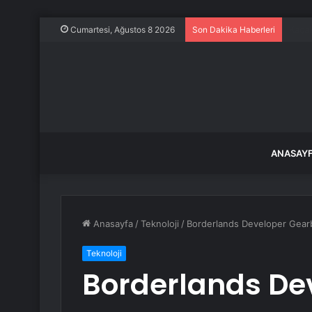
Mansu
Cumartesi, Ağustos 8 2026
Son Dakika Haberleri
ANASAY
Anasayfa
/
Teknoloji
/
Borderlands Developer Gearbo
Teknoloji
Borderlands De