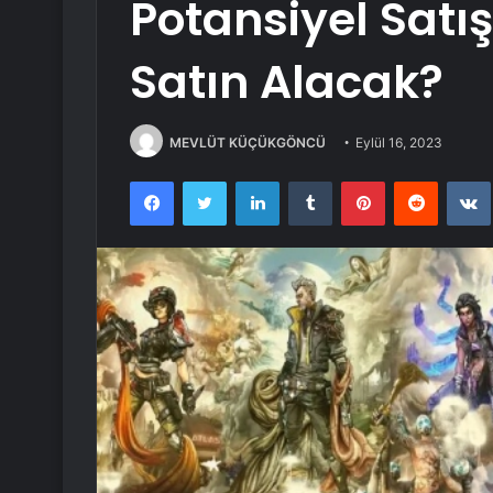
Potansiyel Satış
Satın Alacak?
MEVLÜT KÜÇÜKGÖNCÜ
Eylül 16, 2023
Facebook
Twitter
LinkedIn
Tumblr
Pinterest
Reddit