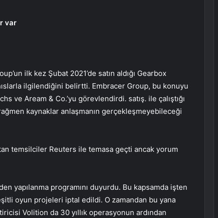
r var
oup’un ilk kez Şubat 2021’de satın aldığı Gearbox
slarla ilgilendiğini belirtti. Embracer Group, bu konuyu
s ve Aream & Co.’yu görevlendirdi. satış. ile çalıştığı
ine rağmen kaynaklar anlaşmanın gerçekleşmeyebileceği
 temsilciler Reuters ile temasa geçti ancak yorum
iden yapılanma programını duyurdu. Bu kapsamda işten
eşitli oyun projeleri iptal edildi. O zamandan bu yana
iricisi Volition da 30 yıllık operasyonun ardından