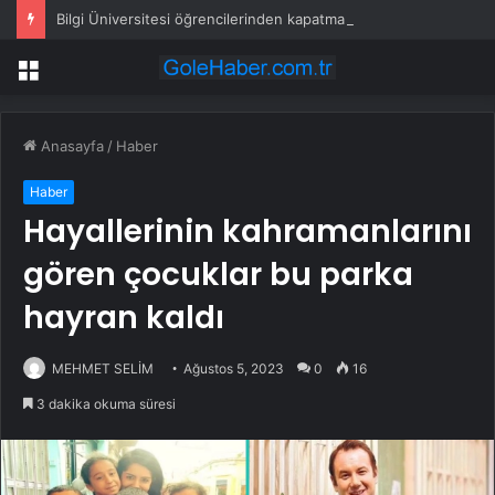
Bilgi Üniversitesi öğrencilerinden kapatma kararına tepki
Menü
Anasayfa
/
Haber
Haber
Hayallerinin kahramanlarını
gören çocuklar bu parka
hayran kaldı
MEHMET SELİM
Ağustos 5, 2023
0
16
3 dakika okuma süresi