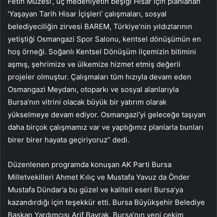
Fetih Müzesi’, üç medeniyetin beşiği Hisar için planlanan
‘Yaşayan Tarih Hisar İçişleri’ çalışmaları, sosyal
belediyeciliğin zirvesi BAREM, Türkiye’nin yıldızlarının
yetiştiği Osmangazi Spor Salonu, kentsel dönüşümün en
hoş örneği. Soğanlı Kentsel Dönüşüm ilçemizin bitimini
aşmış, şehrimize ve ülkemize hizmet etmiş değerli
projeler olmuştur. Çalışmaları tüm hızıyla devam eden
Osmangazi Meydanı, otoparkı ve sosyal alanlarıyla
Bursa’nın vitrini olacak büyük bir yatırım olarak
yükselmeye devam ediyor. Osmangazi’yi geleceğe taşıyan
daha birçok çalışmamız var ve yaptığımız planlarla bunları
birer birer hayata geçiriyoruz” dedi.
Düzenlenen programda konuşan AK Parti Bursa
Milletvekilleri Ahmet Kılıç ve Mustafa Yavuz da Önder
Mustafa Dündar’a bu güzel ve kaliteli eseri Bursa’ya
kazandırdığı için teşekkür etti. Bursa Büyükşehir Belediye
Başkan Yardımcısı Arif Bayrak, Bursa’nın yeni çekim