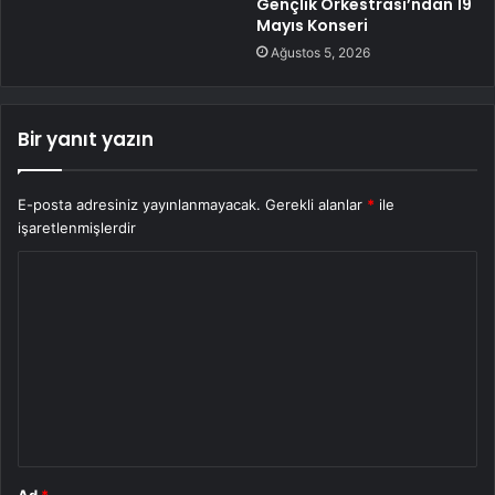
Gençlik Orkestrası’ndan 19
Mayıs Konseri
Ağustos 5, 2026
Bir yanıt yazın
E-posta adresiniz yayınlanmayacak.
Gerekli alanlar
*
ile
işaretlenmişlerdir
Y
o
r
u
m
*