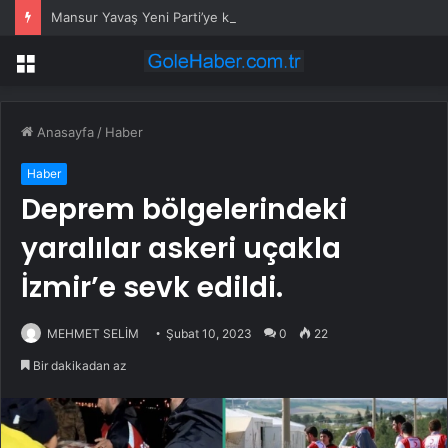
Mansur Yavaş Yeni Parti’ye katılacak mı? Özgür Özel’den dikkat çeken çıkış
Menü
Anasayfa
/
Haber
Haber
Deprem bölgelerindeki
yaralılar askeri uçakla
İzmir’e sevk edildi.
MEHMET SELİM
Şubat 10, 2023
0
22
Bir dakikadan az