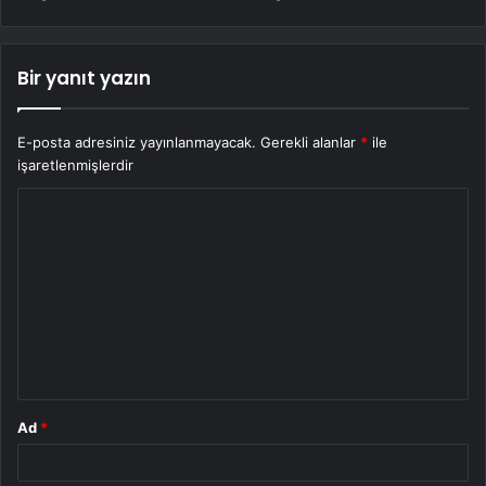
Bir yanıt yazın
E-posta adresiniz yayınlanmayacak.
Gerekli alanlar
*
ile
işaretlenmişlerdir
Y
o
r
u
m
*
Ad
*