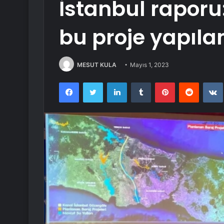
İstanbul raporu
bu proje yapıla
MESUT KULA
Mayıs 1, 2023
Facebook
Twitter
LinkedIn
Tumblr
Pinterest
Reddit