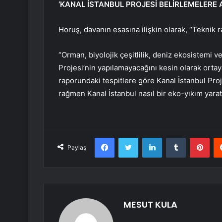
‘KANAL İSTANBUL PROJESİ BELİRLEMELERE 
Horuş, davanın esasına ilişkin olarak, “Teknik r
“Orman, biyolojik çeşitlilik, deniz ekosistemi ve
Projesi’nin yapılamayacağını kesin olarak ortay
raporundaki tespitlere göre Kanal İstanbul Pro
rağmen Kanal İstanbul nasıl bir eko-yıkım yarat
Facebook
Twitter
LinkedIn
Tumblr
Pint
Paylaş
MESUT KULA