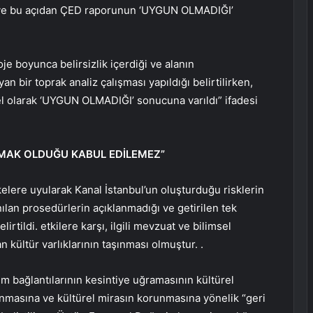
 ve bu açıdan ÇED raporunun ‘UYGUN OLMADIĞI’
e boyunca belirsizlik içerdiği ve alanın
 bir toprak analiz çalışması yapıldığı belirtilirken,
sel olarak ‘UYGUN OLMADIĞI’ sonucuna varıldı” ifadesi
IMAK OLDUĞU KABUL EDİLEMEZ”
lkelere uyularak Kanal İstanbul’un oluşturduğu risklerin
nılan prosedürlerin açıklanmadığı ve getirilen tek
irtildi. etkilere karşı, ilgili mevzuat ve bilimsel
 kültür varlıklarının taşınması olmuştur. .
ım bağlantılarının kesintiye uğramasının kültürel
lanmasına ve kültürel mirasın korunmasına yönelik “geri