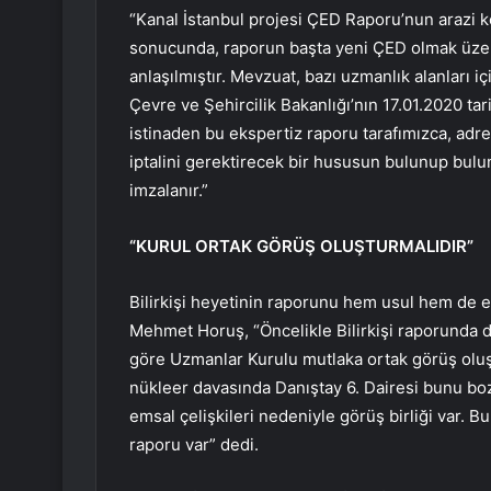
“Kanal İstanbul projesi ÇED Raporu’nun arazi k
sonucunda, raporun başta yeni ÇED olmak üzer
anlaşılmıştır. Mevzuat, bazı uzmanlık alanları iç
Çevre ve Şehircilik Bakanlığı’nın 17.01.2020 ta
istinaden bu ekspertiz raporu tarafımızca, adre
iptalini gerektirecek bir hususun bulunup bul
imzalanır.”
“KURUL ORTAK GÖRÜŞ OLUŞTURMALIDIR”
Bilirkişi heyetinin raporunu hem usul hem de
Mehmet Horuş, “Öncelikle Bilirkişi raporunda disi
göre Uzmanlar Kurulu mutlaka ortak görüş oluş
nükleer davasında Danıştay 6. Dairesi bunu boz
emsal çelişkileri nedeniyle görüş birliği var. 
raporu var” dedi.