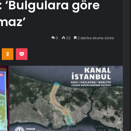
: ‘Bulgulara göre
maz’
0
23
2 dakika okuma süresi
VKontakte
Odnoklassniki
Pocket