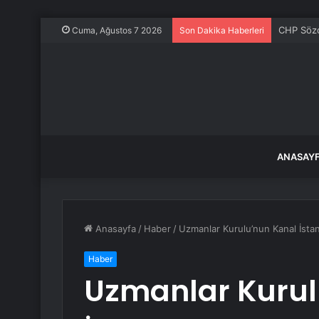
CHP Sözcü
Cuma, Ağustos 7 2026
Son Dakika Haberleri
ANASAY
Anasayfa
/
Haber
/
Uzmanlar Kurulu’nun Kanal İstan
Haber
Uzmanlar Kurul