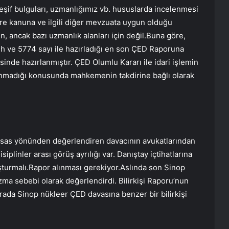
eşif bulguları, uzmanlığımız vb. hususlarda incelenmesi
e kanuna ve ilgili diğer mevzuata uygun olduğu
in, ancak bazı uzmanlık alanları için değil.Buna göre,
rih ve 5774 sayı ile hazırladığı en son ÇED Raporuna
sinde hazırlanmıştır. ÇED Olumlu Kararı ile idari işlemin
unmadığı konusunda mahkemenin takdirine bağlı olarak
 esas yönünden değerlendiren davacının avukatlarından
plinler arası görüş ayrılığı var. Danıştay içtihatlarına
turmalı.Rapor alınması gerekiyor.Aslında son Sinop
ma sebebi olarak değerlendirdi. Bilirkişi Raporu’nun
Burada Sinop nükleer ÇED davasına benzer bir bilirkişi