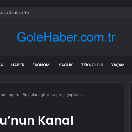
sü Sarı’dan Yeni Parti Açıklamasına Tepki: Bu Arkadaşlarımız Koltukçu
FA
HABER
EKONOMI
SAĞLIK
TEKNOLOJI
YAŞAM
bul raporu: ‘Bulgulara göre bu proje yapılamaz’
u’nun Kanal