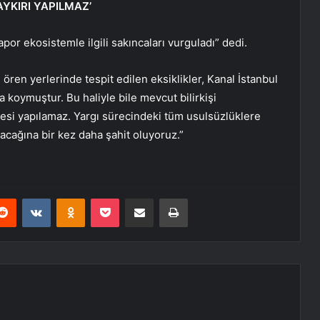
AYKIRI YAPILMAZ’
apor ekosistemle ilgili sakıncaları vurguladı” dedi.
 ören yerlerinde tespit edilen eksiklikler, Kanal İstanbul
a koymuştur. Bu haliyle bile mevcut bilirkişi
jesi yapılamaz. Yargı sürecindeki tüm usulsüzlüklere
acağına bir kez daha şahit oluyoruz.”
erest
Reddit
VKontakte
Odnoklassniki
Pocket
E-Posta ile paylaş
Yazdır