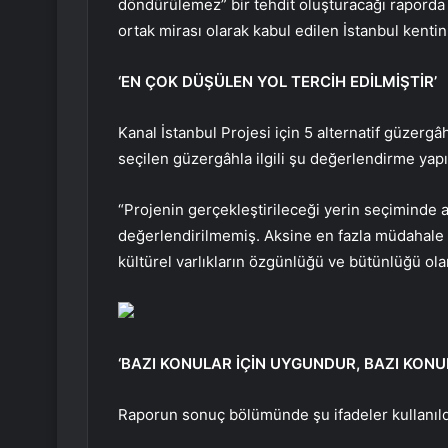
döndürülemez” bir tehdit oluşturacağı raporda b
ortak mirası olarak kabul edilen İstanbul kentin
‘EN ÇOK DÜŞÜLEN YOL TERCİH EDİLMİŞTİR’
Kanal İstanbul Projesi için 5 alternatif güzergâh
seçilen güzergâhla ilgili şu değerlendirme yapı
“Projenin gerçekleştirileceği yerin seçiminde a
değerlendirilmemiş. Aksine en fazla müdahale ge
kültürel varlıkların özgünlüğü ve bütünlüğü olan
‘BAZI KONULAR İÇİN UYGUNDUR, BAZI KONU
Raporun sonuç bölümünde şu ifadeler kullanıld